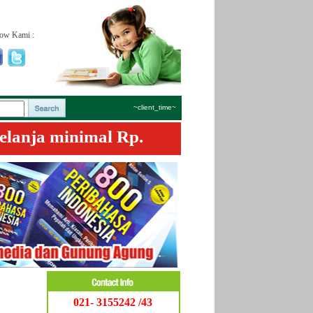
low Kami :
~client_time~
elanja minimal Rp.
021- 3155242 /43