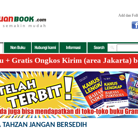
Add dan Fol
+ Gratis Ongkos Kirim (area Jakarta) b
 TAHZAN JANGAN BERSEDIH