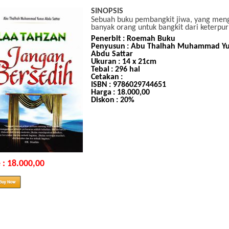
SINOPSIS
Sebuah buku pembangkit jiwa, yang meng
banyak orang untuk bangkit dari keterpu
Penerbit
: Roemah Buku
Penyusun
: Abu Thalhah Muhammad Y
Abdu Sattar
Ukuran
: 14 x 21cm
Tebal
: 296 hal
Cetakan
:
ISBN
: 9786029744651
Harga
: 18.000,00
Diskon
: 20%
 : 18.000,00