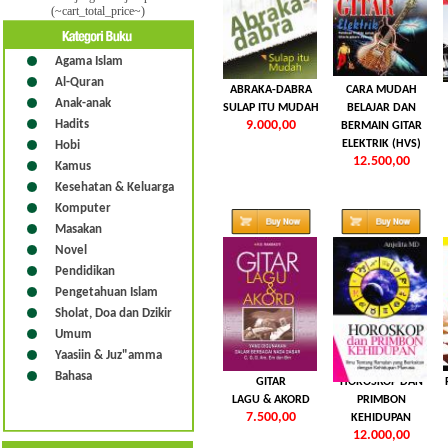
(~cart_total_price~)
Agama Islam
Al-Quran
ABRAKA-DABRA
CARA MUDAH
Anak-anak
SULAP ITU MUDAH
BELAJAR DAN
Hadits
9.000,00
BERMAIN GITAR
ELEKTRIK (HVS)
Hobi
12.500,00
Kamus
Kesehatan & Keluarga
Komputer
Masakan
Novel
Pendidikan
Pengetahuan Islam
Sholat, Doa dan Dzikir
Umum
Yaasiin & Juz"amma
Bahasa
GITAR
HOROSKOP DAN
LAGU & AKORD
PRIMBON
7.500,00
KEHIDUPAN
12.000,00