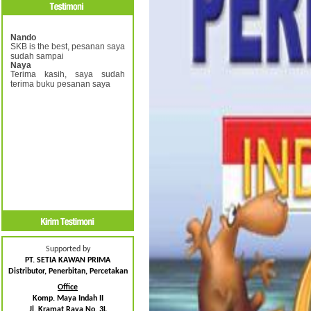
Nando
SKB is the best, pesanan saya
sudah sampai
Naya
Terima kasih, saya sudah
terima buku pesanan saya
Supported by
PT. SETIA KAWAN PRIMA
Distributor, Penerbitan, Percetakan
Office
Komp. Maya Indah II
Jl. Kramat Raya No. 3L