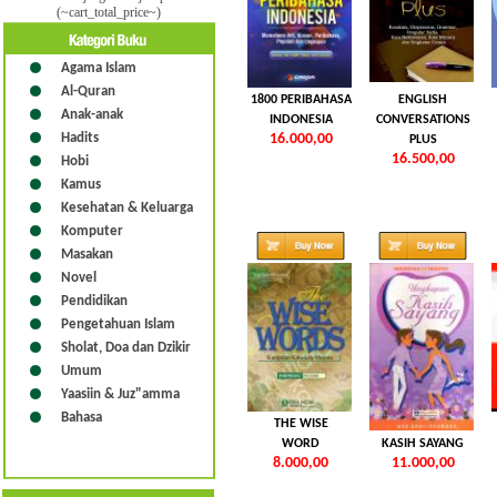
(~cart_total_price~)
Agama Islam
Al-Quran
1800 PERIBAHASA
ENGLISH
Anak-anak
INDONESIA
CONVERSATIONS
Hadits
16.000,00
PLUS
16.500,00
Hobi
Kamus
Kesehatan & Keluarga
Komputer
Masakan
Novel
Pendidikan
Pengetahuan Islam
Sholat, Doa dan Dzikir
Umum
Yaasiin & Juz"amma
Bahasa
THE WISE
UNGKAPAN
WORD
KASIH SAYANG
8.000,00
11.000,00