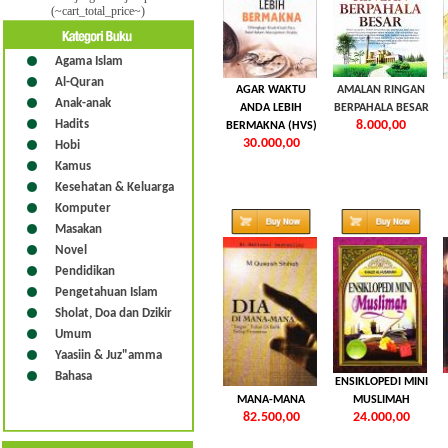
(~cart_total_price~)
Agama Islam
Al-Quran
AGAR WAKTU
AMALAN RINGAN
Anak-anak
ANDA LEBIH
BERPAHALA BESAR
Hadits
8.000,00
BERMAKNA (HVS)
30.000,00
Hobi
Kamus
Kesehatan & Keluarga
Komputer
Masakan
Novel
Pendidikan
Pengetahuan Islam
Sholat, Doa dan Dzikir
Umum
Yaasiin & Juz"amma
Bahasa
DIA DI
ENSIKLOPEDI MINI
MANA-MANA
MUSLIMAH
82.500,00
24.000,00