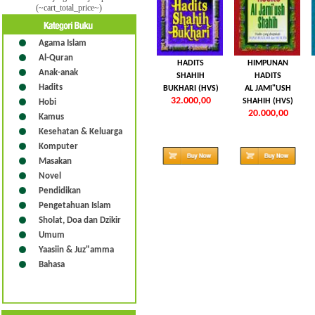
(~cart_total_price~)
Agama Islam
Al-Quran
HADITS
HIMPUNAN
Anak-anak
SHAHIH
HADITS
Hadits
BUKHARI (HVS)
AL JAMI"USH
32.000,00
SHAHIH (HVS)
Hobi
20.000,00
Kamus
Kesehatan & Keluarga
Komputer
Masakan
Novel
Pendidikan
Pengetahuan Islam
Sholat, Doa dan Dzikir
Umum
Yaasiin & Juz"amma
Bahasa