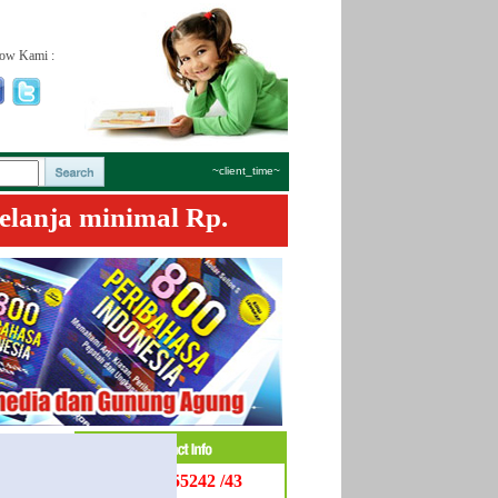
low Kami :
~client_time~
elanja minimal Rp.
021- 3155242 /43