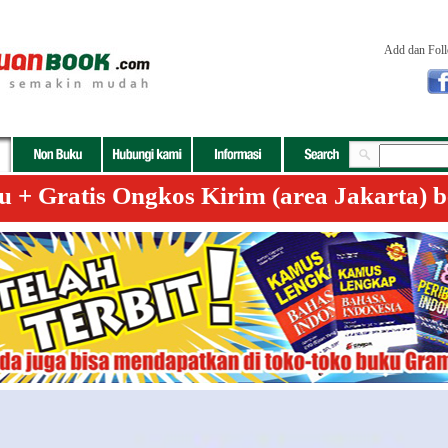
Add dan Fol
+ Gratis Ongkos Kirim (area Jakarta) b