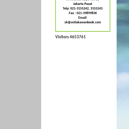
Jakarta Pusat
Telp: 021-3155242, 3155243
Fax : 021-39899836
Email:
sk@setiakawanbook.com
Visitors 4653761