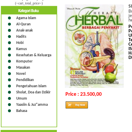
(~cart_total_price~)
S
B
j
Agama Islam
h
Al-Quran
P
Anak-anak
P
U
Hadits
T
Hobi
C
I
Kamus
H
Kesehatan & Keluarga
D
Komputer
Masakan
Novel
Pendidikan
Pengetahuan Islam
Sholat, Doa dan Dzikir
Price : 23.500,00
Umum
Yaasiin & Juz"amma
Bahasa