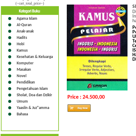
(~cart_total_price~)
S
D
I
Agama Islam
h
Al-Quran
P
Anak-anak
P
U
Hadits
T
Hobi
C
I
Kamus
H
Kesehatan & Keluarga
D
Komputer
Masakan
Novel
Pendidikan
Pengetahuan Islam
Sholat, Doa dan Dzikir
Price : 24.500,00
Umum
Yaasiin & Juz"amma
Bahasa