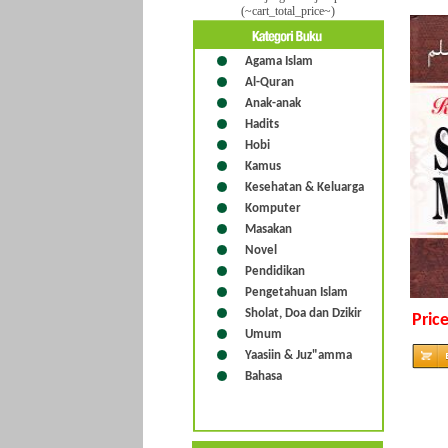
(~cart_total_price~)
Agama Islam
Al-Quran
Anak-anak
Hadits
Hobi
Kamus
Kesehatan & Keluarga
Komputer
Masakan
Novel
Pendidikan
Pengetahuan Islam
Sholat, Doa dan Dzikir
Pric
Umum
Yaasiin & Juz"amma
Bahasa