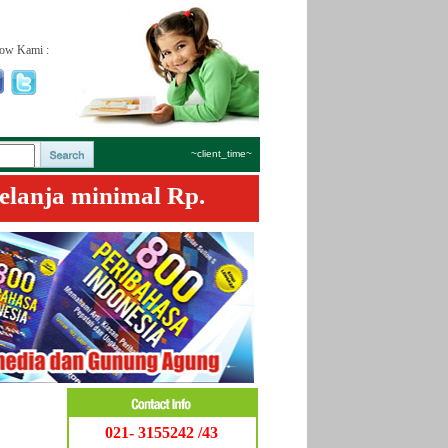
low Kami :
~client_time~
elanja minimal Rp.
021- 3155242 /43