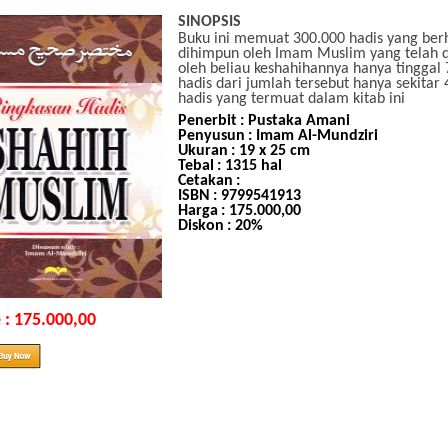
SINOPSIS
Buku ini memuat 300.000 hadis yang berh
dihimpun oleh Imam Muslim yang telah di
oleh beliau keshahihannya hanya tinggal 
hadis dari jumlah tersebut hanya sekitar
hadis yang termuat dalam kitab ini
Penerbit
: Pustaka Amani
Penyusun
: Imam Al-Mundziri
Ukuran
: 19 x 25 cm
Tebal
: 1315 hal
Cetakan
:
ISBN
: 9799541913
Harga
: 175.000,00
Diskon
: 20%
e : 175.000,00