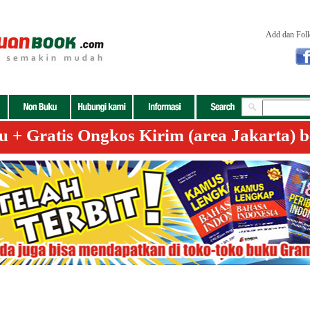
Add dan Fol
+ Gratis Ongkos Kirim (area Jakarta) b