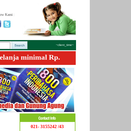
low Kami :
~client_time~
elanja minimal Rp.
021- 3155242 /43